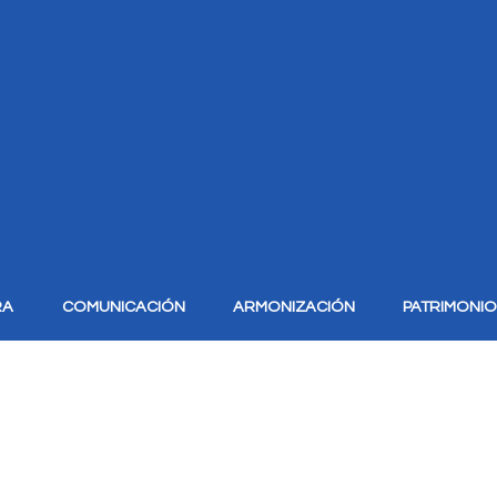
RA
COMUNICACIÓN
ARMONIZACIÓN
PATRIMONI
CONTABLE
A